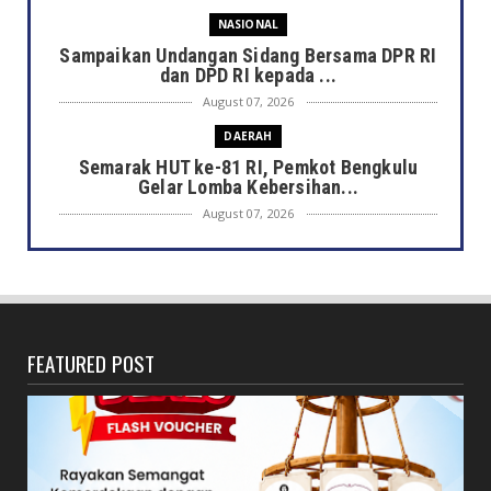
NASIONAL
Sampaikan Undangan Sidang Bersama DPR RI
dan DPD RI kepada ...
August 07, 2026
DAERAH
Semarak HUT ke-81 RI, Pemkot Bengkulu
Gelar Lomba Kebersihan...
August 07, 2026
DAERAH
Jaga Kehormatan Simbol Negara, Walikota:
Jangan Pasang Bende...
August 07, 2026
FEATURED POST
DAERAH
Bersama Forkopimda, Walikota – Wawali
Bagikan 5.000 Bendera ...
August 07, 2026
JELAJAH