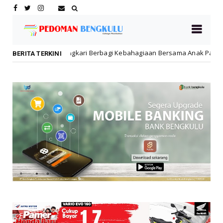
 Kebahagiaan Bersama Anak Panti Asuhan
Dikbud Kota
Daerah
BERITA TERKINI