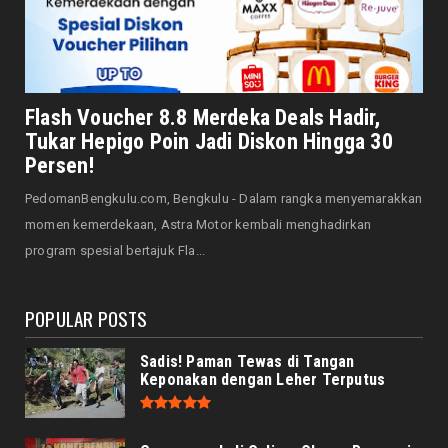
Saat Amal Masjid Keliru, Nasib Negeri
Mengharu-biru
August 07, 2026
HONDA
Honda CUV e: Motor Listrik Canggih, Penuh
Flash Voucher 8.8 Merdeka Deals Hadir,
Keunggulan dan Sia...
Tukar Hepigo Poin Jadi Diskon Hingga 30
August 07, 2026
Persen!
HONDA
PedomanBengkulu.com, Bengkulu - Dalam rangka menyemarakkan
Servis Bukan Saat Rusak: Astra Motor
momen kemerdekaan, Astra Motor kembali menghadirkan
Bengkulu Ingatkan Penti...
program spesial bertajuk Fla...
August 07, 2026
POPULAR POSTS
Sadis! Paman Tewas di Tangan
Keponakan dengan Leher Terputus