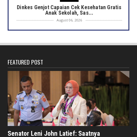
Dinkes Genjot Capaian Cek Kesehatan Gratis
Anak Sekolah, Sas...
August 06, 2026
DAERAH
Heboh Bak Kunjungan Presiden, Walikota
Dedy Tinjau Cek Keseh...
August 06, 2026
FEATURED POST
HONDA
Lebih Pasti dengan Kampas Rem Asli Honda,
Pengereman Maksima...
August 06, 2026
HOTEL MERCURE
Mercure Bengkulu Hadirkan Staycation
Ramah Keluarga, Tamu Da...
August 05, 2026
EKONOMI
Hotel Santika Bengkulu Hadirkan Promo HUT
Senator Leni John Latief: Saatnya