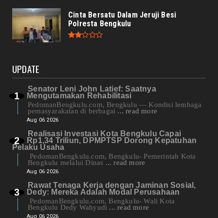
Cinta Bersatu Dalam Jeruji Besi
Polresta Bengkulu
UPDATE
Senator Leni John Latief: Saatnya
Mengutamakan Rehabilitasi
PedomanBengkulu.com, Bengkulu — Kondisi lembaga
pemasyarakatan di berbagai
... read more
Aug 06 2026
Realisasi Investasi Kota Bengkulu Capai
Rp1,34 Triliun, DPMPTSP Dorong Kepatuhan
Pelaku Usaha
PedomanBengkulu.com, Bengkulu- Pemerintah Kota
Bengkulu melalui Dinas
... read more
Aug 06 2026
Rawat Tenaga Kerja dengan Jaminan Sosial,
Dedy: Mereka Adalah Modal Perusahaan
PedomanBengkulu.com, Bengkulu- Wali Kota
Bengkulu Dedy Wahyudi
... read more
Aug 06 2026