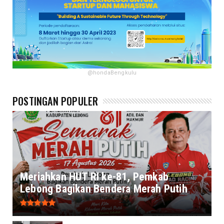
@hondaBengkulu
POSTINGAN POPULER
Meriahkan HUT RI ke-81, Pemkab
Lebong Bagikan Bendera Merah Putih