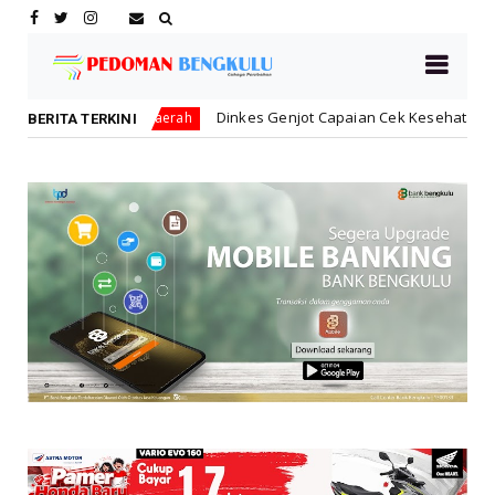
Dinkes Genjot Capaian Cek Kesehatan Gratis Anak Sekolah, Sasa
ah
BERITA TERKINI