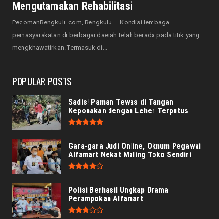
ke-81 RI, Kamar Mu...
Mengutamakan Rehabilitasi
August 05, 2026
PedomanBengkulu.com, Bengkulu — Kondisi lembaga
NASIONAL
pemasyarakatan di berbagai daerah telah berada pada titik yang
Menjadi Tuan Rumah Sidang Tahunan MPR RI
mengkhawatirkan. Termasuk di...
dan Sidang Bersama...
August 05, 2026
POPULAR POSTS
Sadis! Paman Tewas di Tangan
Keponakan dengan Leher Terputus
Gara-gara Judi Online, Oknum Pegawai
Alfamart Nekat Maling Toko Sendiri
Polisi Berhasil Ungkap Drama
Perampokan Alfamart