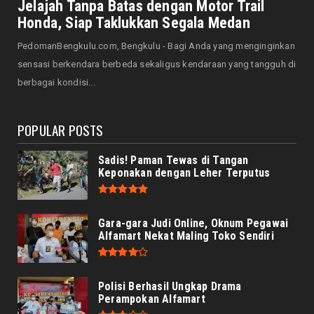
Saat Amal Masjid Keliru, Nasib Negeri
Jelajah Tanpa Batas dengan Motor Trail
Mengharu-biru
Honda, Siap Taklukkan Segala Medan
August 07, 2026
PedomanBengkulu.com, Bengkulu - Bagi Anda yang menginginkan
HONDA
sensasi berkendara berbeda sekaligus kendaraan yang tangguh di
Honda CUV e: Motor Listrik Canggih, Penuh
berbagai kondisi...
Keunggulan dan Sia...
August 07, 2026
POPULAR POSTS
Sadis! Paman Tewas di Tangan
Keponakan dengan Leher Terputus
Gara-gara Judi Online, Oknum Pegawai
Alfamart Nekat Maling Toko Sendiri
Polisi Berhasil Ungkap Drama
Perampokan Alfamart