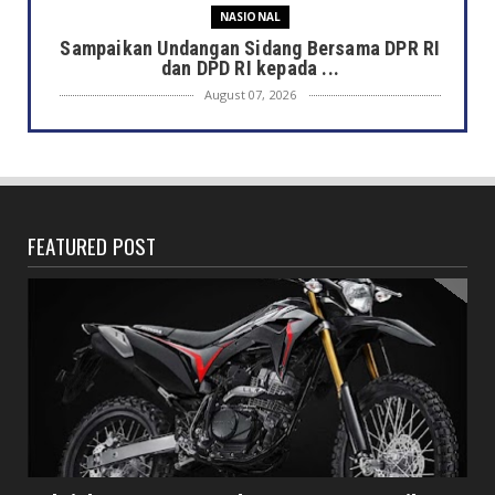
NASIONAL
Sampaikan Undangan Sidang Bersama DPR RI
dan DPD RI kepada ...
August 07, 2026
DAERAH
Semarak HUT ke-81 RI, Pemkot Bengkulu
Gelar Lomba Kebersihan...
August 07, 2026
FEATURED POST
DAERAH
Jaga Kehormatan Simbol Negara, Walikota:
Jangan Pasang Bende...
August 07, 2026
DAERAH
Bersama Forkopimda, Walikota – Wawali
Bagikan 5.000 Bendera ...
August 07, 2026
JELAJAH