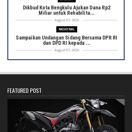
Dikbud Kota Bengkulu Ajukan Dana Rp2
Miliar untuk Rehabilita...
August 07, 2026
NASIONAL
Sampaikan Undangan Sidang Bersama DPR RI
dan DPD RI kepada ...
August 07, 2026
DAERAH
Semarak HUT ke-81 RI, Pemkot Bengkulu
Gelar Lomba Kebersihan...
August 07, 2026
FEATURED POST
DAERAH
Jaga Kehormatan Simbol Negara, Walikota:
Jangan Pasang Bende...
August 07, 2026
DAERAH
Bersama Forkopimda, Walikota – Wawali