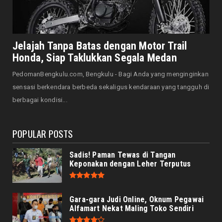
Bagikan 5.000 Bendera ...
August 07, 2026
JELAJAH
Saat Amal Masjid Keliru, Nasib Negeri
Jelajah Tanpa Batas dengan Motor Trail
Mengharu-biru
Honda, Siap Taklukkan Segala Medan
August 07, 2026
PedomanBengkulu.com, Bengkulu - Bagi Anda yang menginginkan
HONDA
sensasi berkendara berbeda sekaligus kendaraan yang tangguh di
Honda CUV e: Motor Listrik Canggih, Penuh
berbagai kondisi...
Keunggulan dan Sia...
August 07, 2026
POPULAR POSTS
Sadis! Paman Tewas di Tangan
Keponakan dengan Leher Terputus
Gara-gara Judi Online, Oknum Pegawai
Alfamart Nekat Maling Toko Sendiri