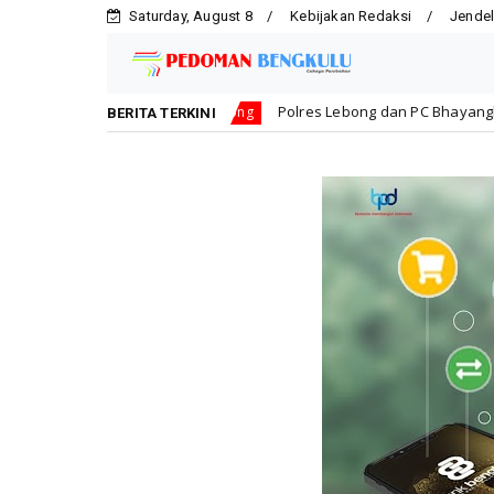
Saturday, August 8
Kebijakan Redaksi
Jendel
!
Polres Lebong dan PC Bhayangkari Berbagi Kebahag
Lebong
BERITA TERKINI