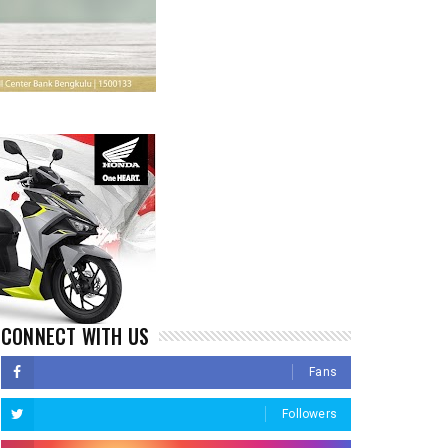
CONNECT WITH US
Fans
Followers