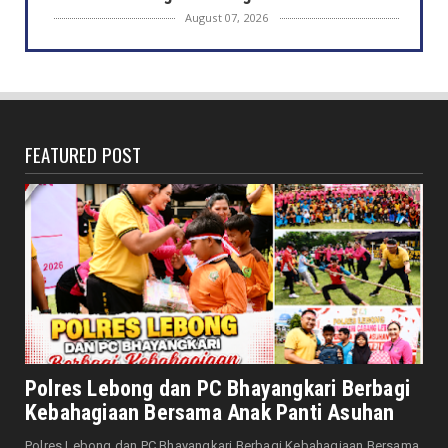
August 07, 2026
DAERAH
Bersama Forkopimda, Walikota – Wawali
Bagikan 5.000 Bendera ...
August 07, 2026
FEATURED POST
JELAJAH
Saat Amal Masjid Keliru, Nasib Negeri
Mengharu-biru
August 07, 2026
HONDA
Honda CUV e: Motor Listrik Canggih, Penuh
Keunggulan dan Sia...
August 07, 2026
NASIONAL
Senator Leni John Latief: Saatnya
Polres Lebong dan PC Bhayangkari Berbagi
Mengutamakan Rehabilitasi
Kebahagiaan Bersama Anak Panti Asuhan
August 06, 2026
Polres Lebong dan PC Bhayangkari Berbagi Kebahagiaan Bersama