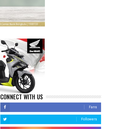
CONNECT WITH US
Fans
Followers