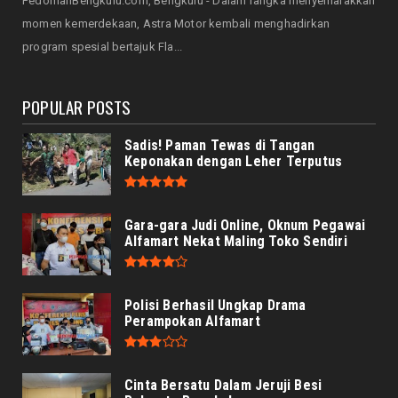
PedomanBengkulu.com, Bengkulu - Dalam rangka menyemarakkan
Servis Bukan Saat Rusak: Astra Motor
momen kemerdekaan, Astra Motor kembali menghadirkan
Bengkulu Ingatkan Penti...
program spesial bertajuk Fla...
August 07, 2026
POPULAR POSTS
Sadis! Paman Tewas di Tangan
Keponakan dengan Leher Terputus
Gara-gara Judi Online, Oknum Pegawai
Alfamart Nekat Maling Toko Sendiri
Polisi Berhasil Ungkap Drama
Perampokan Alfamart
Cinta Bersatu Dalam Jeruji Besi