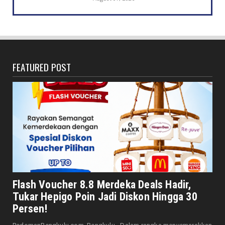
DAERAH
Jaga Kehormatan Simbol Negara, Walikota:
Jangan Pasang Bende...
August 07, 2026
FEATURED POST
DAERAH
Bersama Forkopimda, Walikota – Wawali
Bagikan 5.000 Bendera ...
August 07, 2026
JELAJAH
Saat Amal Masjid Keliru, Nasib Negeri
Mengharu-biru
August 07, 2026
HONDA
Honda CUV e: Motor Listrik Canggih, Penuh
Flash Voucher 8.8 Merdeka Deals Hadir,
Keunggulan dan Sia...
Tukar Hepigo Poin Jadi Diskon Hingga 30
August 07, 2026
Persen!
HONDA