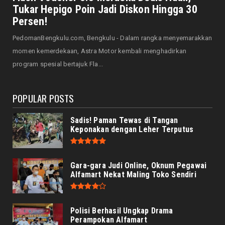
Keunggulan dan Sia...
Tukar Hepigo Poin Jadi Diskon Hingga 30
August 07, 2026
Persen!
HONDA
PedomanBengkulu.com, Bengkulu - Dalam rangka menyemarakkan
Servis Bukan Saat Rusak: Astra Motor
momen kemerdekaan, Astra Motor kembali menghadirkan
Bengkulu Ingatkan Penti...
program spesial bertajuk Fla...
August 07, 2026
POPULAR POSTS
Sadis! Paman Tewas di Tangan
Keponakan dengan Leher Terputus
Gara-gara Judi Online, Oknum Pegawai
Alfamart Nekat Maling Toko Sendiri
Polisi Berhasil Ungkap Drama
Perampokan Alfamart