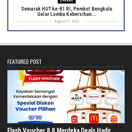
DAERAH
Semarak HUT ke-81 RI, Pemkot Bengkulu
Gelar Lomba Kebersihan...
August 07, 2026
DAERAH
Jaga Kehormatan Simbol Negara, Walikota:
Jangan Pasang Bende...
August 07, 2026
FEATURED POST
DAERAH
Bersama Forkopimda, Walikota – Wawali
Bagikan 5.000 Bendera ...
August 07, 2026
JELAJAH
Saat Amal Masjid Keliru, Nasib Negeri
Mengharu-biru
August 07, 2026
HONDA
Honda CUV e: Motor Listrik Canggih, Penuh
Flash Voucher 8.8 Merdeka Deals Hadir,