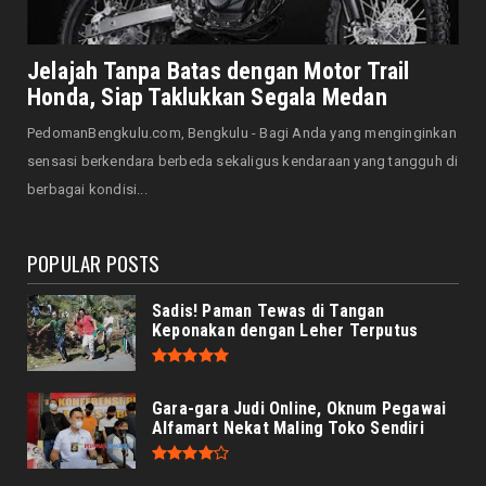
August 07, 2026
JELAJAH
Saat Amal Masjid Keliru, Nasib Negeri
Jelajah Tanpa Batas dengan Motor Trail
Mengharu-biru
Honda, Siap Taklukkan Segala Medan
August 07, 2026
PedomanBengkulu.com, Bengkulu - Bagi Anda yang menginginkan
HONDA
sensasi berkendara berbeda sekaligus kendaraan yang tangguh di
Honda CUV e: Motor Listrik Canggih, Penuh
berbagai kondisi...
Keunggulan dan Sia...
August 07, 2026
POPULAR POSTS
Sadis! Paman Tewas di Tangan
Keponakan dengan Leher Terputus
Gara-gara Judi Online, Oknum Pegawai
Alfamart Nekat Maling Toko Sendiri