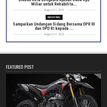
Miliar untuk Rehabilita...
August 07, 2026
NASIONAL
Sampaikan Undangan Sidang Bersama DPR RI
dan DPD RI kepada ...
August 07, 2026
DAERAH
Semarak HUT ke-81 RI, Pemkot Bengkulu
Gelar Lomba Kebersihan...
August 07, 2026
FEATURED POST
DAERAH
Jaga Kehormatan Simbol Negara, Walikota:
Jangan Pasang Bende...
August 07, 2026
DAERAH
Bersama Forkopimda, Walikota – Wawali
Bagikan 5.000 Bendera ...