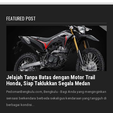
Gelar Lomba Kebersihan...
August 07, 2026
FEATURED POST
DAERAH
Jaga Kehormatan Simbol Negara, Walikota:
Jangan Pasang Bende...
August 07, 2026
DAERAH
Bersama Forkopimda, Walikota – Wawali
Bagikan 5.000 Bendera ...
August 07, 2026
JELAJAH
Saat Amal Masjid Keliru, Nasib Negeri
Jelajah Tanpa Batas dengan Motor Trail
Mengharu-biru
Honda, Siap Taklukkan Segala Medan
August 07, 2026
PedomanBengkulu.com, Bengkulu - Bagi Anda yang menginginkan
HONDA
sensasi berkendara berbeda sekaligus kendaraan yang tangguh di
Honda CUV e: Motor Listrik Canggih, Penuh
berbagai kondisi...
Keunggulan dan Sia...
August 07, 2026