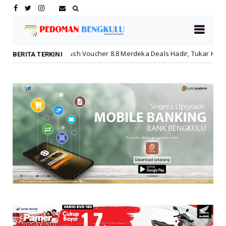
Flash Voucher 8.8 Merdeka Deals Hadir, Tukar Hepigo Poin Jadi Disko
BERITA TERKINI