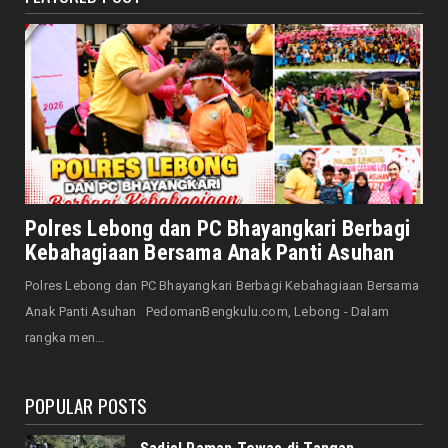
Saat Amal Masjid Keliru, Nasib Negeri
Mengharu-biru
August 07, 2026
HONDA
Honda CUV e: Motor Listrik Canggih, Penuh
Keunggulan dan Sia...
August 07, 2026
NASIONAL
Senator Leni John Latief: Saatnya
Polres Lebong dan PC Bhayangkari Berbagi
Mengutamakan Rehabilitasi
Kebahagiaan Bersama Anak Panti Asuhan
August 06, 2026
Polres Lebong dan PC Bhayangkari Berbagi Kebahagiaan Bersama
NASIONAL
Anak Panti Asuhan PedomanBengkulu.com, Lebong - Dalam
Prabowo Apresiasi Teknologi Genteng Ramah
rangka men...
Lingkungan BRIN, M...
August 06, 2026
POPULAR POSTS