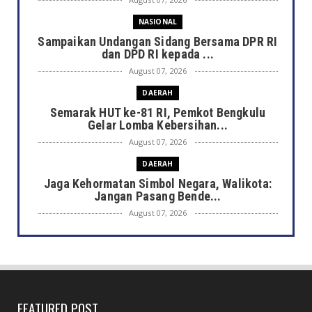
NASIONAL
Sampaikan Undangan Sidang Bersama DPR RI
dan DPD RI kepada ...
August 07, 2026
DAERAH
Semarak HUT ke-81 RI, Pemkot Bengkulu
Gelar Lomba Kebersihan...
August 07, 2026
DAERAH
Jaga Kehormatan Simbol Negara, Walikota:
Jangan Pasang Bende...
August 07, 2026
DAERAH
Bersama Forkopimda, Walikota – Wawali
Bagikan 5.000 Bendera ...
August 07, 2026
FEATURED POST
JELAJAH