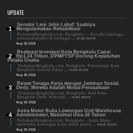
UPDATE
Senator Leni John Latief: Saatnya
Mengutamakan Rehabilitasi
PedomanBengkulu.com, Bengkulu — Kondisi lembaga
pemasyarakatan di berbagai
... read more
Aug 06 2026
Realisasi Investasi Kota Bengkulu Capai
Rp1,34 Triliun, DPMPTSP Dorong Kepatuhan
Pelaku Usaha
PedomanBengkulu.com, Bengkulu- Pemerintah Kota
Bengkulu melalui Dinas
... read more
Aug 06 2026
Rawat Tenaga Kerja dengan Jaminan Sosial,
Dedy: Mereka Adalah Modal Perusahaan
PedomanBengkulu.com, Bengkulu- Wali Kota
Bengkulu Dedy Wahyudi
... read more
Aug 06 2026
Astra Motor Buka Lowongan Unit Warehouse
Administrator, Maksimal Usia 26 Tahun
PedomanBengkulu.com, Bengkulu – Astra Motor
membuka lowongan kerja untuk posisi
... read more
Aug 06 2026