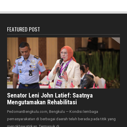
Heboh Bak Kunjungan Presiden, Walikota
Dedy Tinjau Cek Keseh...
August 06, 2026
FEATURED POST
HONDA
Lebih Pasti dengan Kampas Rem Asli Honda,
Pengereman Maksima...
August 06, 2026
HOTEL MERCURE
Mercure Bengkulu Hadirkan Staycation
Ramah Keluarga, Tamu Da...
August 05, 2026
EKONOMI
Hotel Santika Bengkulu Hadirkan Promo HUT
Senator Leni John Latief: Saatnya
ke-81 RI, Kamar Mu...
Mengutamakan Rehabilitasi
August 05, 2026
PedomanBengkulu.com, Bengkulu — Kondisi lembaga
NASIONAL
pemasyarakatan di berbagai daerah telah berada pada titik yang
Menjadi Tuan Rumah Sidang Tahunan MPR RI
mengkhawatirkan. Termasuk di...