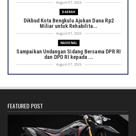
August 07, 2026
DAERAH
Dikbud Kota Bengkulu Ajukan Dana Rp2
Miliar untuk Rehabilita...
August 07, 2026
NASIONAL
Sampaikan Undangan Sidang Bersama DPR RI
dan DPD RI kepada ...
August 07, 2026
DAERAH
Semarak HUT ke-81 RI, Pemkot Bengkulu
Gelar Lomba Kebersihan...
August 07, 2026
FEATURED POST
DAERAH
Jaga Kehormatan Simbol Negara, Walikota:
Jangan Pasang Bende...
August 07, 2026
DAERAH