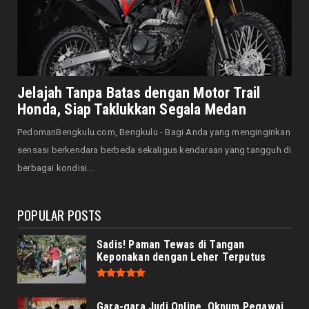
Bersama Forkopimda, Walikota – Wawali
Bagikan 5.000 Bendera ...
August 07, 2026
JELAJAH
Saat Amal Masjid Keliru, Nasib Negeri
Jelajah Tanpa Batas dengan Motor Trail
Mengharu-biru
Honda, Siap Taklukkan Segala Medan
August 07, 2026
PedomanBengkulu.com, Bengkulu - Bagi Anda yang menginginkan
HONDA
sensasi berkendara berbeda sekaligus kendaraan yang tangguh di
Honda CUV e: Motor Listrik Canggih, Penuh
berbagai kondisi...
Keunggulan dan Sia...
August 07, 2026
POPULAR POSTS
Sadis! Paman Tewas di Tangan
Keponakan dengan Leher Terputus
Gara-gara Judi Online, Oknum Pegawai