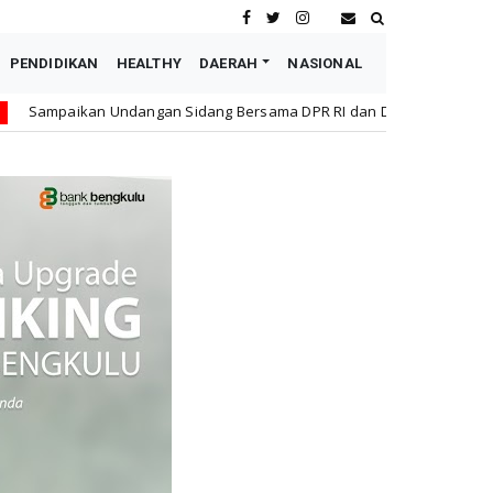
PENDIDIKAN
HEALTHY
DAERAH
NASIONAL
an Sidang Bersama DPR RI dan DPD RI kepada Wapres Boediono, Sul