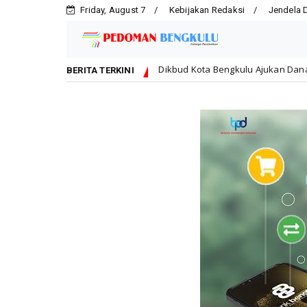
Friday, August 7
Kebijakan Redaksi
Jendela 
Dikbud Kota Bengkulu Ajukan Dana Rp2 Miliar untuk Re
Daerah
BERITA TERKINI