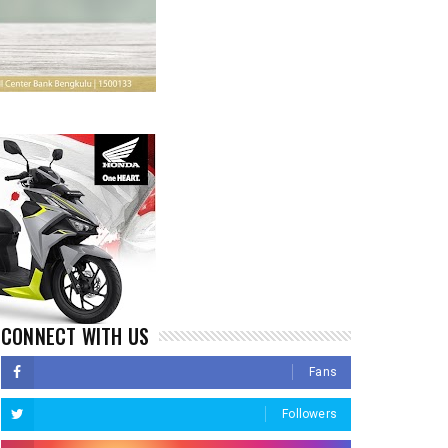
CONNECT WITH US
Fans
Followers