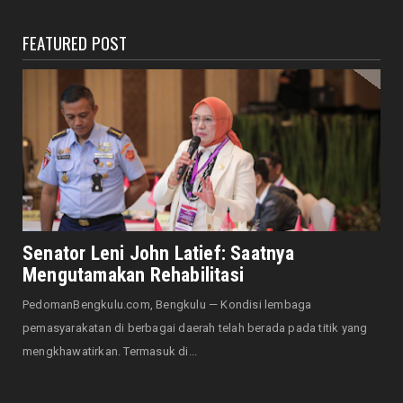
August 06, 2026
FEATURED POST
HONDA
Lebih Pasti dengan Kampas Rem Asli Honda,
Pengereman Maksima...
August 06, 2026
HOTEL MERCURE
Mercure Bengkulu Hadirkan Staycation
Ramah Keluarga, Tamu Da...
August 05, 2026
EKONOMI
Hotel Santika Bengkulu Hadirkan Promo HUT
Senator Leni John Latief: Saatnya
ke-81 RI, Kamar Mu...
Mengutamakan Rehabilitasi
August 05, 2026
PedomanBengkulu.com, Bengkulu — Kondisi lembaga
NASIONAL
pemasyarakatan di berbagai daerah telah berada pada titik yang
Menjadi Tuan Rumah Sidang Tahunan MPR RI
mengkhawatirkan. Termasuk di...
dan Sidang Bersama...
August 05, 2026