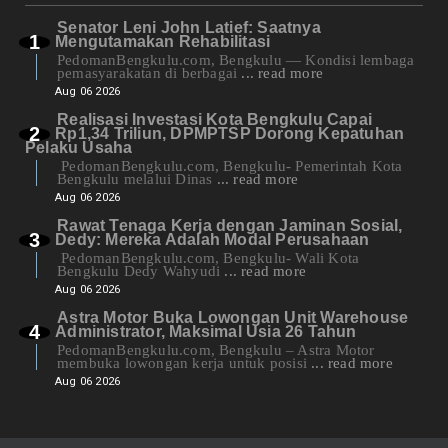
Senator Leni John Latief: Saatnya
Mengutamakan Rehabilitasi
PedomanBengkulu.com, Bengkulu — Kondisi lembaga
pemasyarakatan di berbagai
... read more
Aug 06 2026
Realisasi Investasi Kota Bengkulu Capai
Rp1,34 Triliun, DPMPTSP Dorong Kepatuhan
Pelaku Usaha
PedomanBengkulu.com, Bengkulu- Pemerintah Kota
Bengkulu melalui Dinas
... read more
Aug 06 2026
Rawat Tenaga Kerja dengan Jaminan Sosial,
Dedy: Mereka Adalah Modal Perusahaan
PedomanBengkulu.com, Bengkulu- Wali Kota
Bengkulu Dedy Wahyudi
... read more
Aug 06 2026
Astra Motor Buka Lowongan Unit Warehouse
Administrator, Maksimal Usia 26 Tahun
PedomanBengkulu.com, Bengkulu – Astra Motor
membuka lowongan kerja untuk posisi
... read more
Aug 06 2026