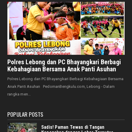
Saat Amal Masjid Keliru, Nasib Negeri
Mengharu-biru
August 07, 2026
HONDA
Honda CUV e: Motor Listrik Canggih, Penuh
Keunggulan dan Sia...
August 07, 2026
NASIONAL
Senator Leni John Latief: Saatnya
Polres Lebong dan PC Bhayangkari Berbagi
Mengutamakan Rehabilitasi
Kebahagiaan Bersama Anak Panti Asuhan
August 06, 2026
Polres Lebong dan PC Bhayangkari Berbagi Kebahagiaan Bersama
NASIONAL
Anak Panti Asuhan PedomanBengkulu.com, Lebong - Dalam
Prabowo Apresiasi Teknologi Genteng Ramah
rangka men...
Lingkungan BRIN, M...
August 06, 2026
POPULAR POSTS
Sadis! Paman Tewas di Tangan