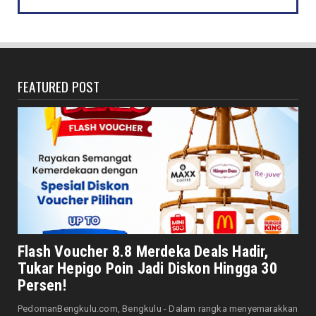
DAERAH
Jaga Kehormatan Simbol Negara, Walikota:
Jangan Pasang Bende...
August 07, 2026
FEATURED POST
DAERAH
Bersama Forkopimda, Walikota – Wawali
Bagikan 5.000 Bendera ...
August 07, 2026
JELAJAH
Saat Amal Masjid Keliru, Nasib Negeri
Mengharu-biru
August 07, 2026
HONDA
Honda CUV e: Motor Listrik Canggih, Penuh
Flash Voucher 8.8 Merdeka Deals Hadir,
Keunggulan dan Sia...
Tukar Hepigo Poin Jadi Diskon Hingga 30
August 07, 2026
Persen!
HONDA
PedomanBengkulu.com, Bengkulu - Dalam rangka menyemarakkan