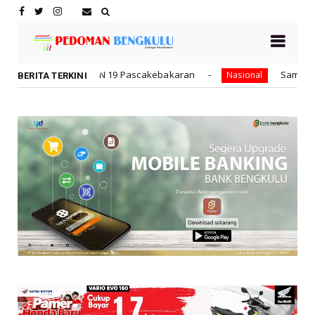
N 19 Pascakebakaran
Sampaikan Undangan Sidang Ber
Nasional
BERITA TERKINI