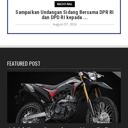
NASIONAL
Sampaikan Undangan Sidang Bersama DPR RI
dan DPD RI kepada ...
August 07, 2026
DAERAH
Semarak HUT ke-81 RI, Pemkot Bengkulu
Gelar Lomba Kebersihan...
August 07, 2026
FEATURED POST
DAERAH
Jaga Kehormatan Simbol Negara, Walikota:
Jangan Pasang Bende...
August 07, 2026
DAERAH
Bersama Forkopimda, Walikota – Wawali
Bagikan 5.000 Bendera ...
August 07, 2026
JELAJAH