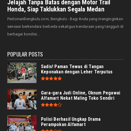
Saat Amal Masjid Keliru, Nasib Negeri
Jelajah Tanpa Batas dengan Motor Trail
Mengharu-biru
Honda, Siap Taklukkan Segala Medan
August 07, 2026
PedomanBengkulu.com, Bengkulu - Bagi Anda yang menginginkan
HONDA
sensasi berkendara berbeda sekaligus kendaraan yang tangguh di
Honda CUV e: Motor Listrik Canggih, Penuh
berbagai kondisi...
Keunggulan dan Sia...
August 07, 2026
POPULAR POSTS
Sadis! Paman Tewas di Tangan
Keponakan dengan Leher Terputus
Gara-gara Judi Online, Oknum Pegawai
Alfamart Nekat Maling Toko Sendiri
Polisi Berhasil Ungkap Drama
Perampokan Alfamart