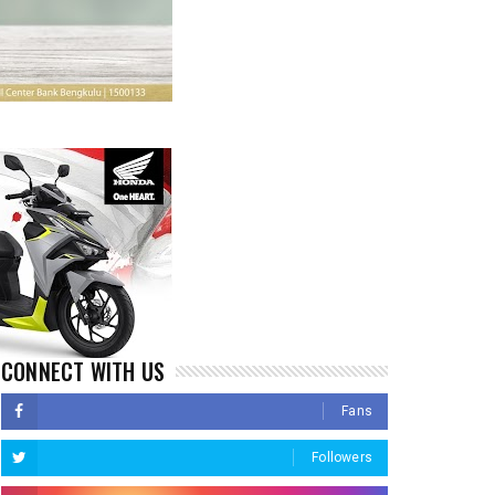
CONNECT WITH US
Fans
Followers