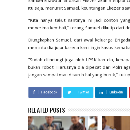
Samuel khawatir tindakan Eliezer akan menjadi co
itu saja, menurut Samuel, keuntungan Eliezer saat 
"Kita hanya takut nantinya ini jadi contoh ya
menerima kembali," terang Samuel dikutip dari d
Diungkapkan Samuel, dari awal keluarga Brigadi
meminta dia jujur karena kami ingin kasus kemat
"Sudah dilindungi juga oleh LPSK kan dia, kenapa 
bukan robot. Harusnya dia dipecat dari Polri aga
jangan sampai mau disuruh hal yang buruk," tutu
Facebook
Twitter
Linkedin
RELATED POSTS