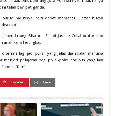
ntoh tidak baik buat anggota Polri lainnya. Tidak hanya
ini telah berlipat ganda.
ng buruk. harusnya Polri dapat memecat Eliezer bukan
etiksumut.
r J mendukung Bharada E jadi Justice Collaborator dan
ian anak kami terungkap.
diterima lagi jadi polisi, yang jelas dia adalah manusia
r menjadi pelajaran bagi polisi-polisi ataupun yang lain
p Samuel.[Red]
Pinterest
Email