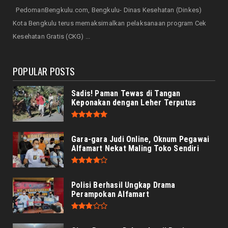
DAERAH
PedomanBengkulu.com, Bengkulu- Dinas Kesehatan (Dinkes)
Bunda Literasi Buka Lomba Duta Baca
Kota Bengkulu terus memaksimalkan pelaksanaan program Cek
Pelajar SMP/MTs 2026, 10...
Kesehatan Gratis (CKG) ...
August 05, 2026
POPULAR POSTS
Sadis! Paman Tewas di Tangan
Keponakan dengan Leher Terputus
Gara-gara Judi Online, Oknum Pegawai
Alfamart Nekat Maling Toko Sendiri
Polisi Berhasil Ungkap Drama
Perampokan Alfamart