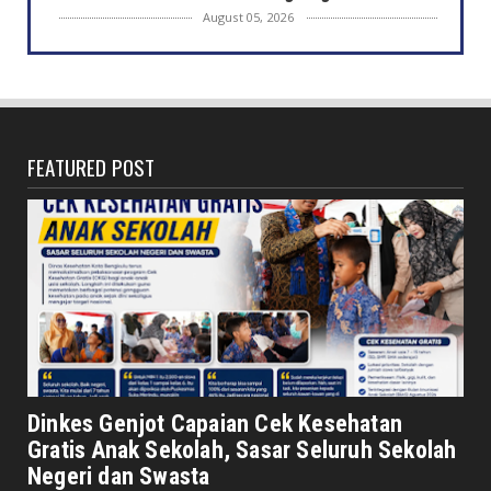
August 05, 2026
HONDA
Pilihan Motor Honda untuk Anak Muda:
Stylish, Modern, dan Si...
August 05, 2026
FEATURED POST
DAERAH
Sekda Provinsi Herwan Antoni Pimpin Apel
Pagi dan Kegiatan ...
August 05, 2026
NASIONAL
Peringati Hari Dharma Wanita Nasional 2026,
Senator Leni Jo...
August 05, 2026
DAERAH
Respon Kendala Banjir, PUPR Siagakan Tim
Dinkes Genjot Capaian Cek Kesehatan
Unit Reaksi Cepat
Gratis Anak Sekolah, Sasar Seluruh Sekolah
August 05, 2026
Negeri dan Swasta