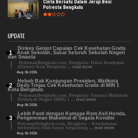
Cinta Bersatu Dalam Jeruji Besi
Polresta Bengkulu
UPDATE
Dinkes Genjot Capaian Cek Kesehatan Gratis
Anak Sekolah, Sasar Seluruh Sekolah Negeri
dan Swasta
PedomanBengkulu.com, Bengkulu- Dinas Kesehatan
(Dinkes) Kota Bengkulu
... read more
Aug 06 2026
Heboh Bak Kunjungan Presiden, Walikota
Dedy Tinjau Cek Kesehatan Gratis di MIN 1
Kota Bengkulu
PedomanBengkulu.com, Bengkulu- Suasana Madrasah
Ibtidaiyah Negeri (MIN) 1
... read more
Aug 06 2026
Lebih Pasti dengan Kampas Rem Asli Honda,
Pengereman Maksimal di Segala Kondisi
PedomanBengkulu.com, Bengkulu – Keselamatan
berkendara tidak hanya bergantung
... read more
Aug 06 2026