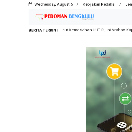
Wednesday, August 5
Kebijakan Redaksi
Jen
Sambut Kemeriahan HUT RI, Ini Arahan Kapolres Lebong
lu
Da
BERITA TERKINI