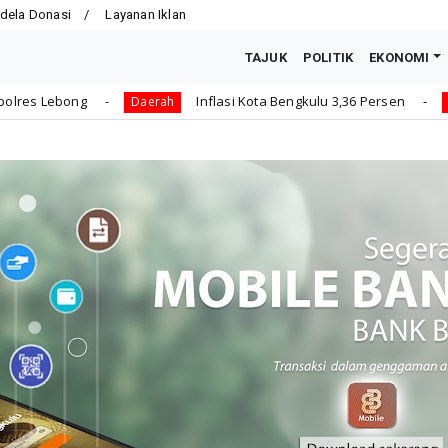
dela Donasi
Layanan Iklan
TAJUK
POLITIK
EKONOMI
Inflasi Kota Bengkulu 3,36 Persen
Dikbud Ajukan
erah
Daerah