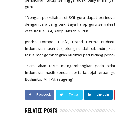
pendidikan tutup sehingga tidak banyak hal y
guru.
"Dengan perkuliahan di SGI guru dapat berinov
dengan cara yang baik. Saya harap guru semakin b
kata Ketua SGI, Asep Ikhsan Nudin.
Jendral Dompet Duafa, Ustad Herma Budianto
Indonesia masih tergolong rendah dibandingkan
terus mengembangkan kualitas pad bidang pendidi
"Kami akan terus mengembangkan pada bidang 
Indonesia masih rendah serta kesejahteraan g
Budianto, M.TPd. (sugeng)
Facebook
Twitter
Linkedin
RELATED POSTS