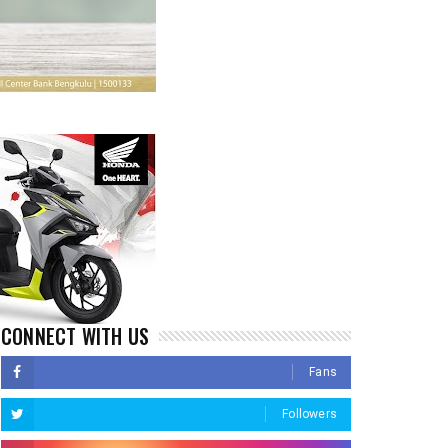
CONNECT WITH US
Fans
Followers