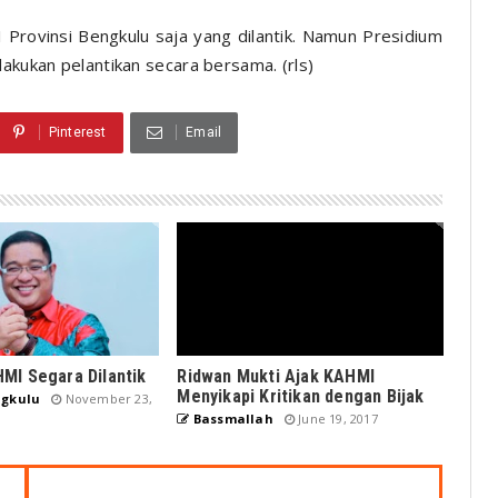
rovinsi Bengkulu saja yang dilantik. Namun Presidium
lakukan pelantikan secara bersama. (rls)
Pinterest
Email
MI Segara Dilantik
Ridwan Mukti Ajak KAHMI
Menyikapi Kritikan dengan Bijak
gkulu
November 23,
Bassmallah
June 19, 2017