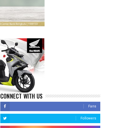
CONNECT WITH US
Fans
Followers