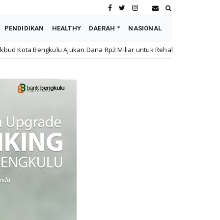
PENDIDIKAN
HEALTHY
DAERAH
NASIONAL
n Dana Rp2 Miliar untuk Rehabilitasi SMPN 19 Pascakebakaran
N