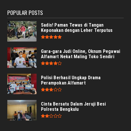
August 06, 2026
POPULAR POSTS
Sadis! Paman Tewas di Tangan
Keponakan dengan Leher Terputus
Gara-gara Judi Online, Oknum Pegawai
Alfamart Nekat Maling Toko Sendiri
Polisi Berhasil Ungkap Drama
Perampokan Alfamart
Cinta Bersatu Dalam Jeruji Besi
Polresta Bengkulu