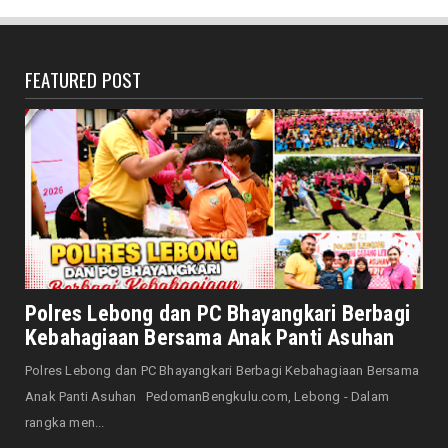
Bersama Forkopimda, Walikota – Wawali
Bagikan 5.000 Bendera ...
August 07, 2026
FEATURED POST
JELAJAH
Saat Amal Masjid Keliru, Nasib Negeri
Mengharu-biru
August 07, 2026
HONDA
Honda CUV e: Motor Listrik Canggih, Penuh
Keunggulan dan Sia...
August 07, 2026
NASIONAL
Senator Leni John Latief: Saatnya
Polres Lebong dan PC Bhayangkari Berbagi
Mengutamakan Rehabilitasi
Kebahagiaan Bersama Anak Panti Asuhan
August 06, 2026
Polres Lebong dan PC Bhayangkari Berbagi Kebahagiaan Bersama
NASIONAL
Anak Panti Asuhan PedomanBengkulu.com, Lebong - Dalam
Prabowo Apresiasi Teknologi Genteng Ramah
rangka men...
Lingkungan BRIN, M...