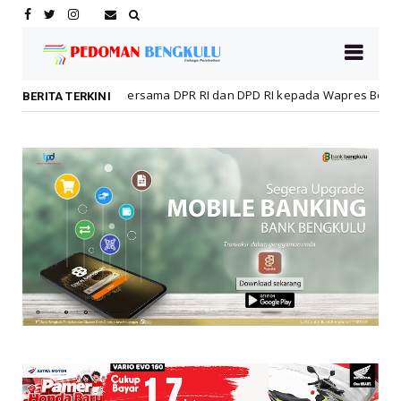
ama DPR RI dan DPD RI kepada Wapres Boediono, Sultan: Beliau To
BERITA TERKINI