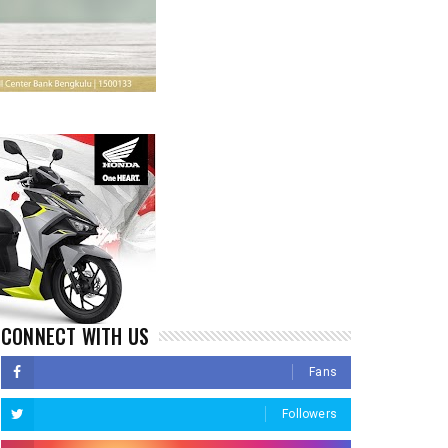
CONNECT WITH US
Fans
Followers