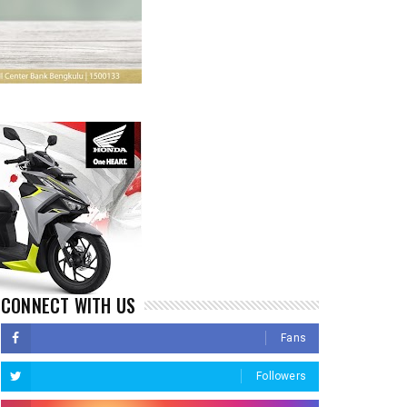
CONNECT WITH US
Fans
Followers