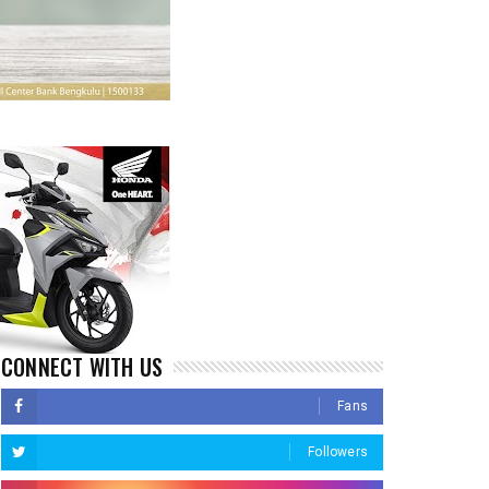
CONNECT WITH US
Fans
Followers