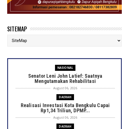
SITEMAP
NASIONAL
Senator Leni John Latief: Saatnya
Mengutamakan Rehabilitasi
August 06, 2026
DAERAH
Realisasi Investasi Kota Bengkulu Capai
Rp1,34 Triliun, DPMP...
August 06, 2026
DAERAH