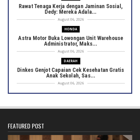
Rawat Tenaga Kerja dengan Jaminan Sosial,
Dedy: Mereka Adala...
August 06, 2026
HONDA
Astra Motor Buka Lowongan Unit Warehouse
Administrator, Maks...
August 06, 2026
DAERAH
Dinkes Genjot Capaian Cek Kesehatan Gratis
Anak Sekolah, Sas...
August 06, 2026
DAERAH
Heboh Bak Kunjungan Presiden, Walikota
Dedy Tinjau Cek Keseh...
August 06, 2026
FEATURED POST
HONDA
Lebih Pasti dengan Kampas Rem Asli Honda,
Pengereman Maksima...