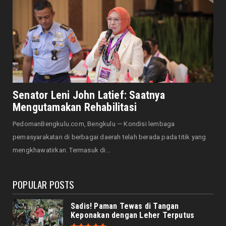
August 06, 2026
HOTEL MERCURE
Mercure Bengkulu Hadirkan Staycation
Ramah Keluarga, Tamu Da...
August 05, 2026
EKONOMI
Hotel Santika Bengkulu Hadirkan Promo HUT
Senator Leni John Latief: Saatnya
ke-81 RI, Kamar Mu...
Mengutamakan Rehabilitasi
August 05, 2026
PedomanBengkulu.com, Bengkulu — Kondisi lembaga
NASIONAL
pemasyarakatan di berbagai daerah telah berada pada titik yang
Menjadi Tuan Rumah Sidang Tahunan MPR RI
mengkhawatirkan. Termasuk di...
dan Sidang Bersama...
August 05, 2026
POPULAR POSTS
Sadis! Paman Tewas di Tangan
Keponakan dengan Leher Terputus