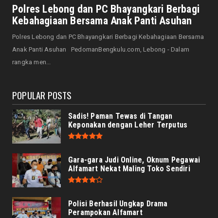
Senator Leni John Latief: Saatnya
Polres Lebong dan PC Bhayangkari Berbagi
Mengutamakan Rehabilitasi
Kebahagiaan Bersama Anak Panti Asuhan
August 06, 2026
Polres Lebong dan PC Bhayangkari Berbagi Kebahagiaan Bersama
NASIONAL
Anak Panti Asuhan PedomanBengkulu.com, Lebong - Dalam
Prabowo Apresiasi Teknologi Genteng Ramah
rangka men...
Lingkungan BRIN, M...
August 06, 2026
POPULAR POSTS
Sadis! Paman Tewas di Tangan
Keponakan dengan Leher Terputus
Gara-gara Judi Online, Oknum Pegawai
Alfamart Nekat Maling Toko Sendiri
Polisi Berhasil Ungkap Drama
Perampokan Alfamart