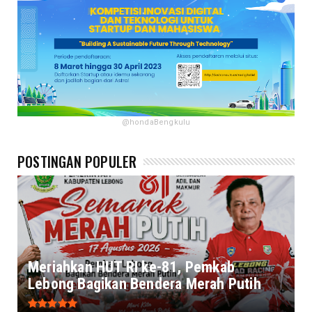
@hondaBengkulu
POSTINGAN POPULER
Meriahkan HUT RI ke-81, Pemkab
Lebong Bagikan Bendera Merah Putih