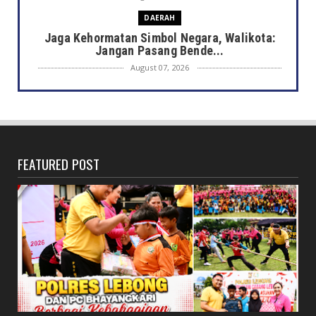
DAERAH
Jaga Kehormatan Simbol Negara, Walikota:
Jangan Pasang Bende...
August 07, 2026
DAERAH
Bersama Forkopimda, Walikota – Wawali
Bagikan 5.000 Bendera ...
August 07, 2026
FEATURED POST
JELAJAH
Saat Amal Masjid Keliru, Nasib Negeri
Mengharu-biru
August 07, 2026
HONDA
Honda CUV e: Motor Listrik Canggih, Penuh
Keunggulan dan Sia...
August 07, 2026
NASIONAL