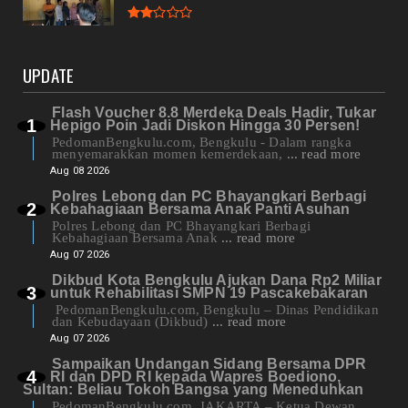
UPDATE
Flash Voucher 8.8 Merdeka Deals Hadir, Tukar
Hepigo Poin Jadi Diskon Hingga 30 Persen!
PedomanBengkulu.com, Bengkulu - Dalam rangka
menyemarakkan momen kemerdekaan,
... read more
Aug 08 2026
Polres Lebong dan PC Bhayangkari Berbagi
Kebahagiaan Bersama Anak Panti Asuhan
Polres Lebong dan PC Bhayangkari Berbagi
Kebahagiaan Bersama Anak
... read more
Aug 07 2026
Dikbud Kota Bengkulu Ajukan Dana Rp2 Miliar
untuk Rehabilitasi SMPN 19 Pascakebakaran
PedomanBengkulu.com, Bengkulu – Dinas Pendidikan
dan Kebudayaan (Dikbud)
... read more
Aug 07 2026
Sampaikan Undangan Sidang Bersama DPR
RI dan DPD RI kepada Wapres Boediono,
Sultan: Beliau Tokoh Bangsa yang Meneduhkan
PedomanBengkulu.com, JAKARTA – Ketua Dewan