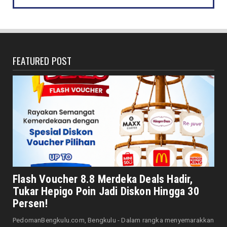
DAERAH
Jaga Kehormatan Simbol Negara, Walikota:
Jangan Pasang Bende...
August 07, 2026
FEATURED POST
DAERAH
Bersama Forkopimda, Walikota – Wawali
Bagikan 5.000 Bendera ...
August 07, 2026
JELAJAH
Saat Amal Masjid Keliru, Nasib Negeri
Mengharu-biru
August 07, 2026
HONDA
Honda CUV e: Motor Listrik Canggih, Penuh
Flash Voucher 8.8 Merdeka Deals Hadir,
Keunggulan dan Sia...
Tukar Hepigo Poin Jadi Diskon Hingga 30
August 07, 2026
Persen!
HONDA
PedomanBengkulu.com, Bengkulu - Dalam rangka menyemarakkan