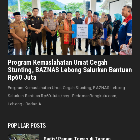
Gugat Perusahaan Me...
August 10, 2026
JELAJAH
Negara dan Wilayah Ini Disebut dalam Al-
Qur’an, Indonesia Te...
August 10, 2026
DAERAH
Kebakaran di Nusa Indah Kota Bengkulu
Program Kemaslahatan Umat Cegah
Nyaris Memakan Korban ...
Stunting, BAZNAS Lebong Salurkan Bantuan
August 10, 2026
Rp60 Juta
DAERAH
Program Kemaslahatan Umat Cegah Stunting, BAZNAS Lebong
DLH dan Damkar Kolaborasi Jaga Keasrian
Salurkan Bantuan Rp60 Juta /spy PedomanBengkulu.com,
Taman Kota di Musim ...
Lebong - Badan A...
August 10, 2026
POPULAR POSTS
Sadis! Paman Tewas di Tangan