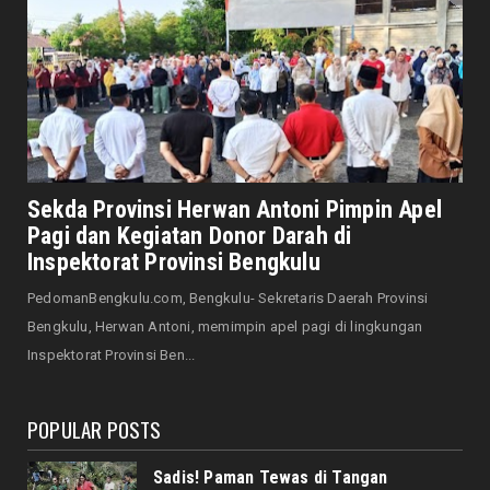
August 04, 2026
NASIONAL
Darwati Serap Aspirasi Pendidikan Inklusif,
Soroti Perlunya...
August 04, 2026
DAERAH
Sekda Bengkulu Dorong Percepatan
Dukungan Offtaker untuk Pe...
Sekda Provinsi Herwan Antoni Pimpin Apel
Pagi dan Kegiatan Donor Darah di
August 04, 2026
Inspektorat Provinsi Bengkulu
DAERAH
Pemprov Bengkulu Dukung Perubahan Nama
PedomanBengkulu.com, Bengkulu- Sekretaris Daerah Provinsi
RSJK Soeprapto Menja...
Bengkulu, Herwan Antoni, memimpin apel pagi di lingkungan
August 04, 2026
Inspektorat Provinsi Ben...
POPULAR POSTS
Sadis! Paman Tewas di Tangan