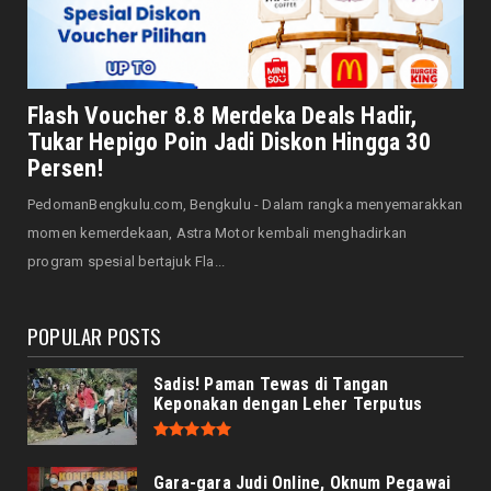
Mengharu-biru
August 07, 2026
HONDA
Honda CUV e: Motor Listrik Canggih, Penuh
Flash Voucher 8.8 Merdeka Deals Hadir,
Keunggulan dan Sia...
Tukar Hepigo Poin Jadi Diskon Hingga 30
August 07, 2026
Persen!
HONDA
PedomanBengkulu.com, Bengkulu - Dalam rangka menyemarakkan
Servis Bukan Saat Rusak: Astra Motor
momen kemerdekaan, Astra Motor kembali menghadirkan
Bengkulu Ingatkan Penti...
program spesial bertajuk Fla...
August 07, 2026
POPULAR POSTS
Sadis! Paman Tewas di Tangan
Keponakan dengan Leher Terputus
Gara-gara Judi Online, Oknum Pegawai