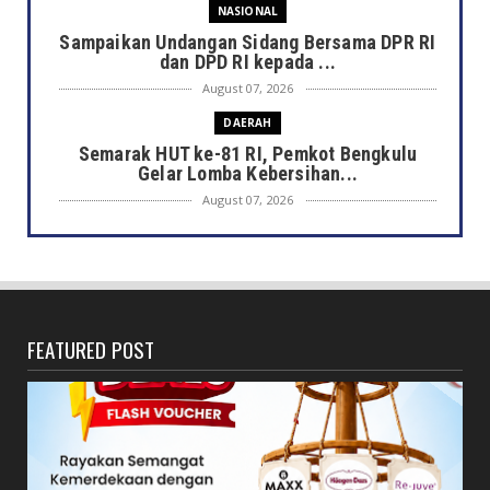
NASIONAL
Sampaikan Undangan Sidang Bersama DPR RI
dan DPD RI kepada ...
August 07, 2026
DAERAH
Semarak HUT ke-81 RI, Pemkot Bengkulu
Gelar Lomba Kebersihan...
August 07, 2026
DAERAH
Jaga Kehormatan Simbol Negara, Walikota:
Jangan Pasang Bende...
August 07, 2026
FEATURED POST
DAERAH
Bersama Forkopimda, Walikota – Wawali
Bagikan 5.000 Bendera ...
August 07, 2026
JELAJAH
Saat Amal Masjid Keliru, Nasib Negeri