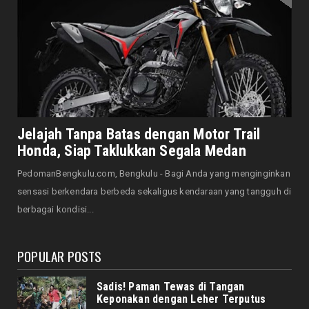
Jangan Pasang Bende...
August 07, 2026
DAERAH
Bersama Forkopimda, Walikota – Wawali
Bagikan 5.000 Bendera ...
August 07, 2026
JELAJAH
Saat Amal Masjid Keliru, Nasib Negeri
Jelajah Tanpa Batas dengan Motor Trail
Mengharu-biru
Honda, Siap Taklukkan Segala Medan
August 07, 2026
PedomanBengkulu.com, Bengkulu - Bagi Anda yang menginginkan
HONDA
sensasi berkendara berbeda sekaligus kendaraan yang tangguh di
Honda CUV e: Motor Listrik Canggih, Penuh
berbagai kondisi...
Keunggulan dan Sia...
August 07, 2026
POPULAR POSTS
Sadis! Paman Tewas di Tangan
Keponakan dengan Leher Terputus