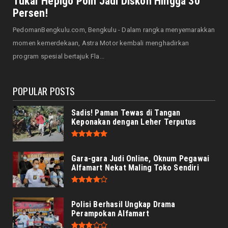
Tukar Hepigo Poin Jadi Diskon Hingga 30
August 07, 2026
Persen!
HONDA
PedomanBengkulu.com, Bengkulu - Dalam rangka menyemarakkan
Servis Bukan Saat Rusak: Astra Motor
momen kemerdekaan, Astra Motor kembali menghadirkan
Bengkulu Ingatkan Penti...
program spesial bertajuk Fla...
August 07, 2026
POPULAR POSTS
Sadis! Paman Tewas di Tangan
Keponakan dengan Leher Terputus
Gara-gara Judi Online, Oknum Pegawai
Alfamart Nekat Maling Toko Sendiri
Polisi Berhasil Ungkap Drama
Perampokan Alfamart