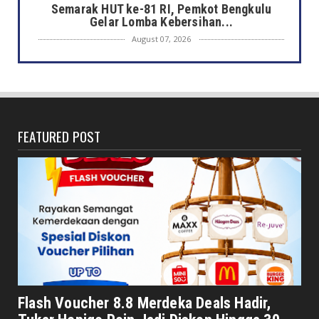
Semarak HUT ke-81 RI, Pemkot Bengkulu
Gelar Lomba Kebersihan...
August 07, 2026
DAERAH
Jaga Kehormatan Simbol Negara, Walikota:
Jangan Pasang Bende...
August 07, 2026
FEATURED POST
DAERAH
Bersama Forkopimda, Walikota – Wawali
Bagikan 5.000 Bendera ...
August 07, 2026
JELAJAH
Saat Amal Masjid Keliru, Nasib Negeri
Mengharu-biru
August 07, 2026
HONDA
Honda CUV e: Motor Listrik Canggih, Penuh
Flash Voucher 8.8 Merdeka Deals Hadir,
Keunggulan dan Sia...