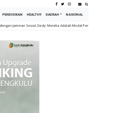
PENDIDIKAN
HEALTHY
DAERAH
NASIONAL
edy: Mereka Adalah Modal Perusahaan
Astra Motor Buk
honda