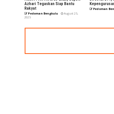
Azhari Tegaskan Siap Bantu
Kepengurusa
Rakyat
Pedoman Ben
Pedoman Bengkulu
August 25,
2025