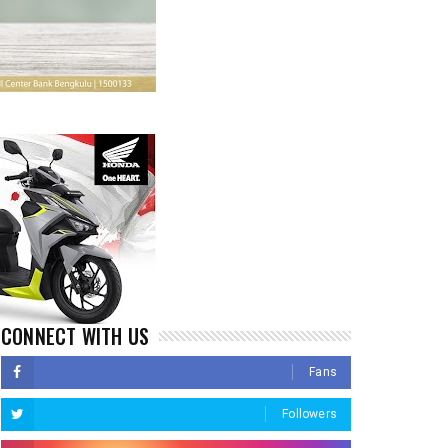
CONNECT WITH US
Fans
Followers