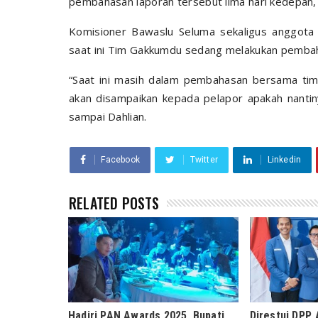
pembahasan laporan tersebut lima hari kedepan,
Komisioner Bawaslu Seluma sekaligus anggot
saat ini Tim Gakkumdu sedang melakukan pembah
“Saat ini masih dalam pembahasan bersama tim
akan disampaikan kepada pelapor apakah nantin
sampai Dahlian.
Facebook
Twitter
Linkedin
RELATED POSTS
Hadiri PAN Awards 2025, Bupati
Direstui DPP,