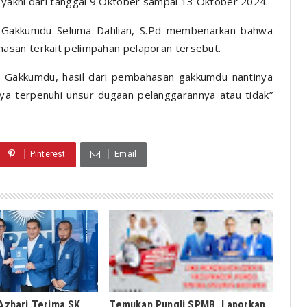
 yakni dari tanggal 9 Oktober sampai 13 Oktober 2024.
a Gakkumdu Seluma Dahlian, S.Pd membenarkan bahwa
asan terkait pelimpahan pelaporan tersebut.
 Gakkumdu, hasil dari pembahasan gakkumdu nantinya
ya terpenuhi unsur dugaan pelanggarannya atau tidak”
Pinterest
Email
 Azhari Terima SK
Temukan Pungli SPMB, Laporkan