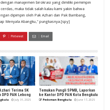
g dengan manajemen birokrasi yang dimiliki pemimpin
n cerdas, maka tidak salah kalau kami yakin bahwa
ngan dipimpin oleh Pak Azhari dan Pak Bambang,
ap Menyala Abangku," pungkasnya.[spy]
Pinterest
Email
 Azhari Terima SK
Temukan Pungli SPMB, Laporkan
n DPD PAN Lebong
ke Kantor DPD PAN Kota Bengkulu
gkulu
July 31, 2025
Pedoman Bengkulu
June 17, 2025