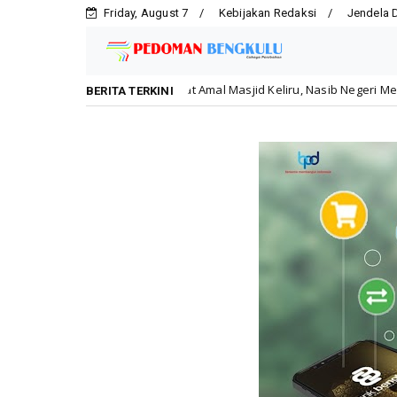
Friday, August 7
Kebijakan Redaksi
Jendela 
Saat Amal Masjid Keliru, Nasib Negeri Mengharu-biru
h
Nasiona
BERITA TERKINI