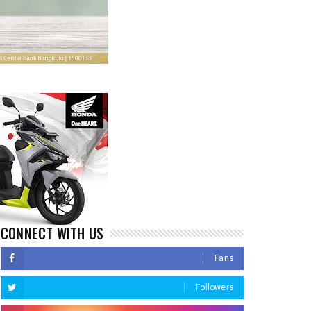
CONNECT WITH US
Fans
Followers