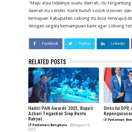
"Maju atau tidaknya suatu daerah, itu tergantun
daerah itu sendiri. Kami butuh sosok visioner da
kemajuan Kabupaten Lebong itu bisa terwujud de
dengan segala kemampuan kami agar Lebong tet
Facebook
Twitter
Linkedin
RELATED POSTS
Hadiri PAN Awards 2025, Bupati
Direstui DPP,
Azhari Tegaskan Siap Bantu
Kepengurusa
Rakyat
Pedoman Ben
Pedoman Bengkulu
August 25,
2025