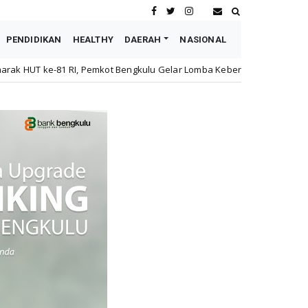
PENDIDIKAN
HEALTHY
DAERAH
NASIONAL
Bengkulu Gelar Lomba Kebersihan Kantor Antar OPD
Ja
Daerah