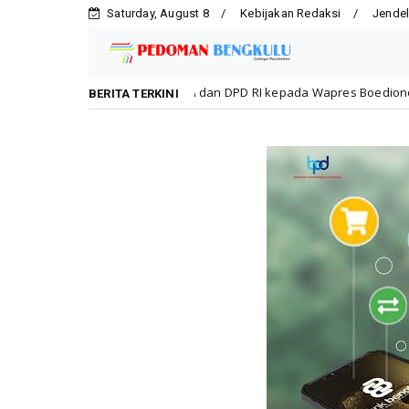
Saturday, August 8
Kebijakan Redaksi
Jendel
PR RI dan DPD RI kepada Wapres Boediono, Sultan: Beliau Tokoh Ba
BERITA TERKINI