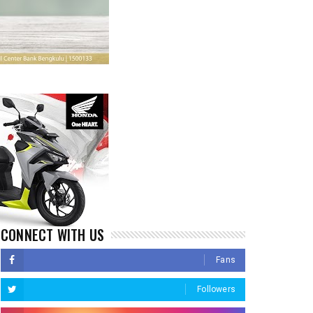
CONNECT WITH US
Fans
Followers