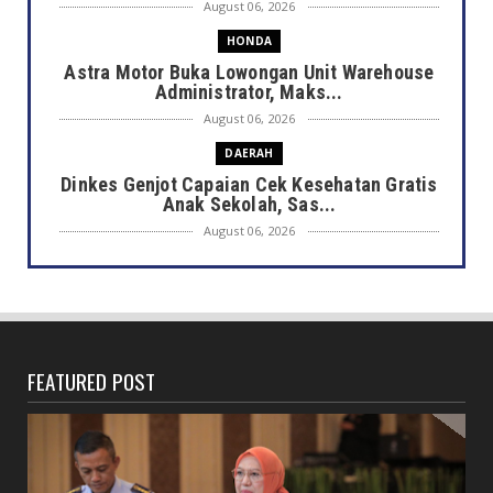
August 06, 2026
HONDA
Astra Motor Buka Lowongan Unit Warehouse
Administrator, Maks...
August 06, 2026
DAERAH
Dinkes Genjot Capaian Cek Kesehatan Gratis
Anak Sekolah, Sas...
August 06, 2026
DAERAH
Heboh Bak Kunjungan Presiden, Walikota
Dedy Tinjau Cek Keseh...
August 06, 2026
FEATURED POST
HONDA
Lebih Pasti dengan Kampas Rem Asli Honda,
Pengereman Maksima...
August 06, 2026
HOTEL MERCURE