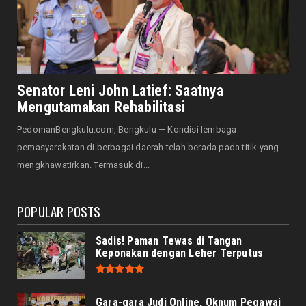
Mercure Bengkulu Hadirkan Staycation
Ramah Keluarga, Tamu Da...
August 05, 2026
EKONOMI
Hotel Santika Bengkulu Hadirkan Promo HUT
Senator Leni John Latief: Saatnya
ke-81 RI, Kamar Mu...
Mengutamakan Rehabilitasi
August 05, 2026
PedomanBengkulu.com, Bengkulu — Kondisi lembaga
NASIONAL
pemasyarakatan di berbagai daerah telah berada pada titik yang
Menjadi Tuan Rumah Sidang Tahunan MPR RI
mengkhawatirkan. Termasuk di...
dan Sidang Bersama...
August 05, 2026
POPULAR POSTS
Sadis! Paman Tewas di Tangan
Keponakan dengan Leher Terputus
Gara-gara Judi Online, Oknum Pegawai