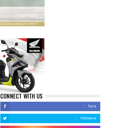
CONNECT WITH US
Fans
Followers