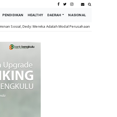
PENDIDIKAN
HEALTHY
DAERAH
NASIONAL
eka Adalah Modal Perusahaan
Astra Motor Buka Lowonga
honda