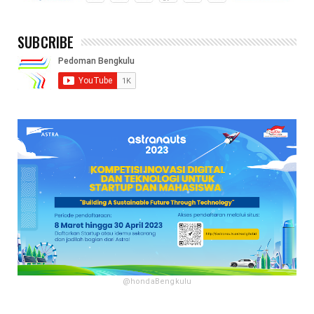
SUBCRIBE
@hondaBengkulu