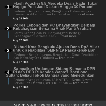
Flash Voucher 8.8 Merdeka Deals Hadir, Tukar
Hepigo Poin Jadi Diskon Hingga 30 Persen!
PedomanBengkulu.com, Bengkulu - Dalam rangka
menyemarakkan momen kemerdekaan,
... read more
Aug 08 2026
Polres Lebong dan PC Bhayangkari Berbagi
Kebahagiaan Bersama Anak Panti Asuhan
Polres Lebong dan PC Bhayangkari Berbagi
Kebahagiaan Bersama Anak
... read more
Aug 07 2026
Dikbud Kota Bengkulu Ajukan Dana Rp2 Miliar
untuk Rehabilitasi SMPN 19 Pascakebakaran
PedomanBengkulu.com, Bengkulu – Dinas Pendidikan
dan Kebudayaan (Dikbud)
... read more
Aug 07 2026
Sampaikan Undangan Sidang Bersama DPR
RI dan DPD RI kepada Wapres Boediono,
Sultan: Beliau Tokoh Bangsa yang Meneduhkan
PedomanBengkulu.com, JAKARTA – Ketua Dewan
Perwakilan Daerah (DPD) RI Sultan
... read more
Aug 07 2026
Copyright ©
2026 | Pedoman Bengkulu | All Rights Reserved