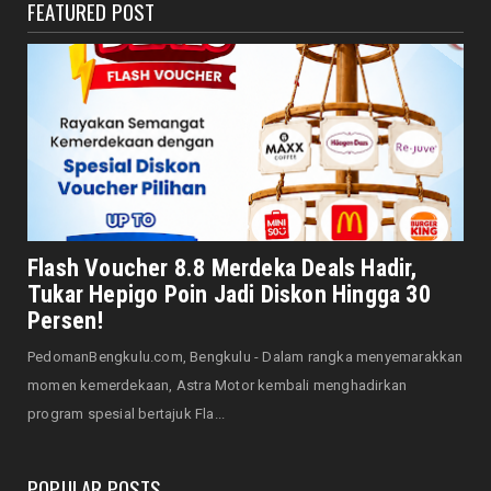
FEATURED POST
DAERAH
Bersama Forkopimda, Walikota – Wawali
Bagikan 5.000 Bendera ...
August 07, 2026
JELAJAH
Saat Amal Masjid Keliru, Nasib Negeri
Mengharu-biru
August 07, 2026
HONDA
Honda CUV e: Motor Listrik Canggih, Penuh
Flash Voucher 8.8 Merdeka Deals Hadir,
Keunggulan dan Sia...
Tukar Hepigo Poin Jadi Diskon Hingga 30
August 07, 2026
Persen!
HONDA
PedomanBengkulu.com, Bengkulu - Dalam rangka menyemarakkan
Servis Bukan Saat Rusak: Astra Motor
momen kemerdekaan, Astra Motor kembali menghadirkan
Bengkulu Ingatkan Penti...
program spesial bertajuk Fla...
August 07, 2026
POPULAR POSTS