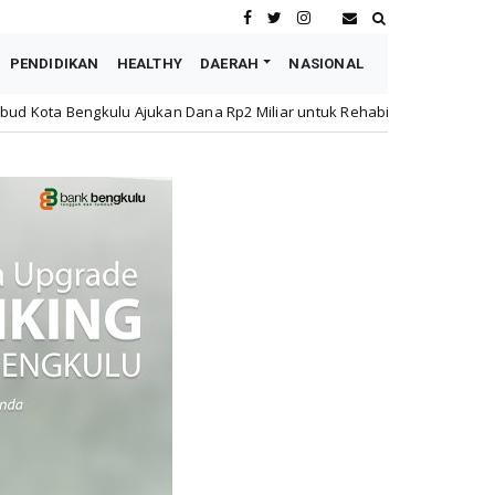
PENDIDIKAN
HEALTHY
DAERAH
NASIONAL
n Dana Rp2 Miliar untuk Rehabilitasi SMPN 19 Pascakebakaran
N