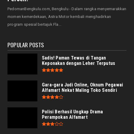
HONDA
PedomanBengkulu.com, Bengkulu - Dalam rangka menyemarakkan
Servis Bukan Saat Rusak: Astra Motor
momen kemerdekaan, Astra Motor kembali menghadirkan
Bengkulu Ingatkan Penti...
program spesial bertajuk Fla...
August 07, 2026
POPULAR POSTS
Sadis! Paman Tewas di Tangan
Keponakan dengan Leher Terputus
Gara-gara Judi Online, Oknum Pegawai
Alfamart Nekat Maling Toko Sendiri
Polisi Berhasil Ungkap Drama
Perampokan Alfamart