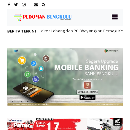
Polres Lebong dan PC Bhayangkari Berbagi Kebahagiaan Bersama A
BERITA TERKINI