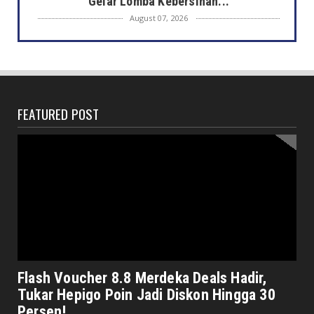
Gelar Lomba Kebersihan...
August 07, 2026
DAERAH
Jaga Kehormatan Simbol Negara, Walikota:
Jangan Pasang Bende...
August 07, 2026
FEATURED POST
DAERAH
Bersama Forkopimda, Walikota – Wawali
Bagikan 5.000 Bendera ...
August 07, 2026
JELAJAH
Saat Amal Masjid Keliru, Nasib Negeri
Mengharu-biru
August 07, 2026
HONDA
Honda CUV e: Motor Listrik Canggih, Penuh
Flash Voucher 8.8 Merdeka Deals Hadir,
Keunggulan dan Sia...
Tukar Hepigo Poin Jadi Diskon Hingga 30
August 07, 2026
Persen!