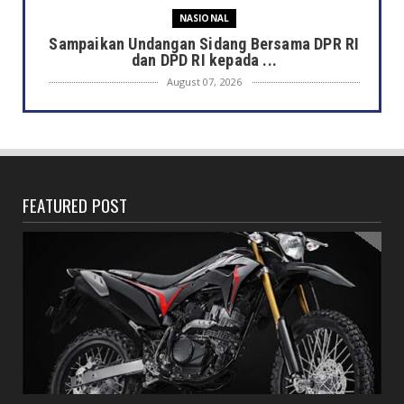
NASIONAL
Sampaikan Undangan Sidang Bersama DPR RI
dan DPD RI kepada ...
August 07, 2026
DAERAH
Semarak HUT ke-81 RI, Pemkot Bengkulu
Gelar Lomba Kebersihan...
August 07, 2026
FEATURED POST
DAERAH
Jaga Kehormatan Simbol Negara, Walikota:
Jangan Pasang Bende...
August 07, 2026
DAERAH
Bersama Forkopimda, Walikota – Wawali
Bagikan 5.000 Bendera ...
August 07, 2026
JELAJAH