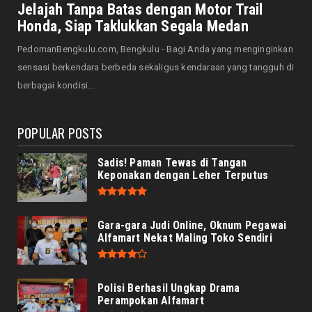
Saat Amal Masjid Keliru, Nasib Negeri
Jelajah Tanpa Batas dengan Motor Trail
Mengharu-biru
Honda, Siap Taklukkan Segala Medan
August 07, 2026
PedomanBengkulu.com, Bengkulu - Bagi Anda yang menginginkan
HONDA
sensasi berkendara berbeda sekaligus kendaraan yang tangguh di
Honda CUV e: Motor Listrik Canggih, Penuh
berbagai kondisi...
Keunggulan dan Sia...
August 07, 2026
POPULAR POSTS
Sadis! Paman Tewas di Tangan
Keponakan dengan Leher Terputus
Gara-gara Judi Online, Oknum Pegawai
Alfamart Nekat Maling Toko Sendiri
Polisi Berhasil Ungkap Drama
Perampokan Alfamart