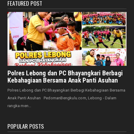
FEATURED POST
JELAJAH
Saat Amal Masjid Keliru, Nasib Negeri
Mengharu-biru
August 07, 2026
HONDA
Honda CUV e: Motor Listrik Canggih, Penuh
Keunggulan dan Sia...
August 07, 2026
NASIONAL
Senator Leni John Latief: Saatnya
Polres Lebong dan PC Bhayangkari Berbagi
Mengutamakan Rehabilitasi
Kebahagiaan Bersama Anak Panti Asuhan
August 06, 2026
Polres Lebong dan PC Bhayangkari Berbagi Kebahagiaan Bersama
NASIONAL
Anak Panti Asuhan PedomanBengkulu.com, Lebong - Dalam
Prabowo Apresiasi Teknologi Genteng Ramah
rangka men...
Lingkungan BRIN, M...
August 06, 2026
POPULAR POSTS