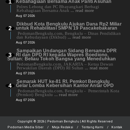
Kebahagiaan Bersama Anak Panti Asuhan
Polres Lebong dan PC Bhayangkari Berbagi
Kebahagiaan Bersama Anak
... read more
Aug 07 2026
Dikbud Kota Bengkulu Ajukan Dana Rp2 Miliar
untuk Rehabilitasi SMPN 19 Pascakebakaran
PedomanBengkulu.com, Bengkulu – Dinas Pendidikan
dan Kebudayaan (Dikbud)
... read more
Aug 07 2026
Sampaikan Undangan Sidang Bersama DPR
RI dan DPD RI kepada Wapres Boediono,
Sultan: Beliau Tokoh Bangsa yang Meneduhkan
PedomanBengkulu.com, JAKARTA – Ketua Dewan
Perwakilan Daerah (DPD) RI Sultan
... read more
Aug 07 2026
Semarak HUT ke-81 RI, Pemkot Bengkulu
Gelar Lomba Kebersihan Kantor Antar OPD
PedomanBengkulu.com, Bengkulu - Pemerintah Kota
(Pemkot) Bengkulu
... read more
Aug 07 2026
Copyright ©
2026 | Pedoman Bengkulu | All Rights Reserved
Pedoman Media Siber
Meja Redaksi
Tentang Kami
Kontak