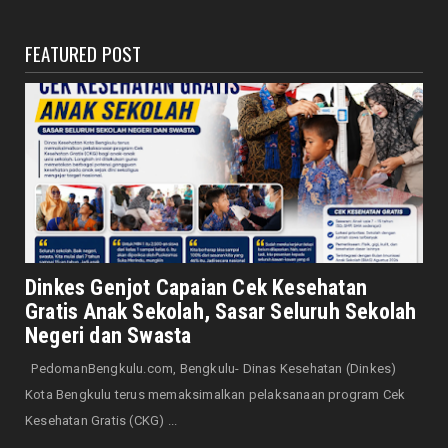
August 05, 2026
FEATURED POST
DAERAH
Sekda Provinsi Herwan Antoni Pimpin Apel
Pagi dan Kegiatan ...
August 05, 2026
NASIONAL
Peringati Hari Dharma Wanita Nasional 2026,
Senator Leni Jo...
August 05, 2026
DAERAH
Respon Kendala Banjir, PUPR Siagakan Tim
Dinkes Genjot Capaian Cek Kesehatan
Unit Reaksi Cepat
Gratis Anak Sekolah, Sasar Seluruh Sekolah
August 05, 2026
Negeri dan Swasta
DAERAH
PedomanBengkulu.com, Bengkulu- Dinas Kesehatan (Dinkes)
Bunda Literasi Buka Lomba Duta Baca
Kota Bengkulu terus memaksimalkan pelaksanaan program Cek
Pelajar SMP/MTs 2026, 10...
Kesehatan Gratis (CKG) ...
August 05, 2026