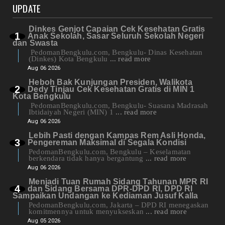
UPDATE
Dinkes Genjot Capaian Cek Kesehatan Gratis
Anak Sekolah, Sasar Seluruh Sekolah Negeri
dan Swasta
PedomanBengkulu.com, Bengkulu- Dinas Kesehatan
(Dinkes) Kota Bengkulu
... read more
Aug 06 2026
Heboh Bak Kunjungan Presiden, Walikota
Dedy Tinjau Cek Kesehatan Gratis di MIN 1
Kota Bengkulu
PedomanBengkulu.com, Bengkulu- Suasana Madrasah
Ibtidaiyah Negeri (MIN) 1
... read more
Aug 06 2026
Lebih Pasti dengan Kampas Rem Asli Honda,
Pengereman Maksimal di Segala Kondisi
PedomanBengkulu.com, Bengkulu – Keselamatan
berkendara tidak hanya bergantung
... read more
Aug 06 2026
Menjadi Tuan Rumah Sidang Tahunan MPR RI
dan Sidang Bersama DPR-DPD RI, DPD RI
Sampaikan Undangan ke Kediaman Jusuf Kalla
PedomanBengkulu.com, Jakarta – DPD RI menegaskan
komitmennya untuk menyukseskan
... read more
Aug 05 2026