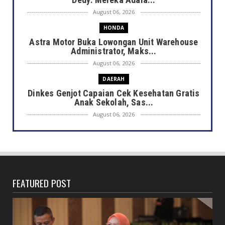
August 06, 2026
HONDA
Astra Motor Buka Lowongan Unit Warehouse
Administrator, Maks...
August 06, 2026
DAERAH
Dinkes Genjot Capaian Cek Kesehatan Gratis
Anak Sekolah, Sas...
August 06, 2026
DAERAH
Heboh Bak Kunjungan Presiden, Walikota
Dedy Tinjau Cek Keseh...
August 06, 2026
FEATURED POST
HONDA
Lebih Pasti dengan Kampas Rem Asli Honda,
Pengereman Maksima...
August 06, 2026