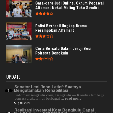
Gara-gara Judi Online, Oknum Pegawai
Alfamart Nekat Maling Toko Sendiri
Polisi Berhasil Ungkap Drama
Perampokan Alfamart
Cinta Bersatu Dalam Jeruji Besi
Polresta Bengkulu
UPDATE
Senator Leni John Latief: Saatnya
Mengutamakan Rehabilitasi
PedomanBengkulu.com, Bengkulu — Kondisi lembaga
pemasyarakatan di berbagai
... read more
Aug 06 2026
Realisasi Investasi Kota Bengkulu Capai