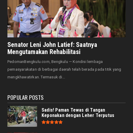
HOTEL MERCURE
Mercure Bengkulu Hadirkan Staycation
Ramah Keluarga, Tamu Da...
August 05, 2026
EKONOMI
Hotel Santika Bengkulu Hadirkan Promo HUT
Senator Leni John Latief: Saatnya
ke-81 RI, Kamar Mu...
Mengutamakan Rehabilitasi
August 05, 2026
PedomanBengkulu.com, Bengkulu — Kondisi lembaga
NASIONAL
pemasyarakatan di berbagai daerah telah berada pada titik yang
Menjadi Tuan Rumah Sidang Tahunan MPR RI
mengkhawatirkan. Termasuk di...
dan Sidang Bersama...
August 05, 2026
POPULAR POSTS
Sadis! Paman Tewas di Tangan
Keponakan dengan Leher Terputus