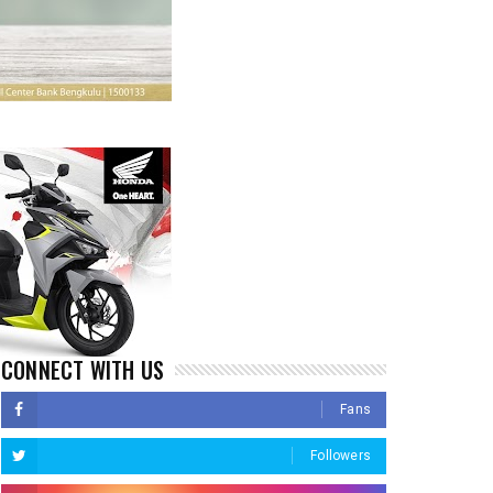
CONNECT WITH US
Fans
Followers