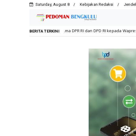
Saturday, August 8
Kebijakan Redaksi
Jendel
dang Bersama DPR RI dan DPD RI kepada Wapres Boediono, Sultan: B
BERITA TERKINI