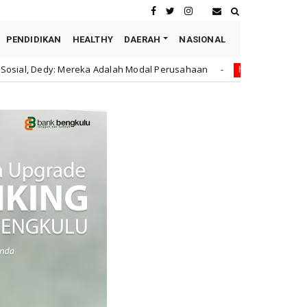
PENDIDIKAN
HEALTHY
DAERAH
NASIONAL
dalah Modal Perusahaan
Astra Motor Buka Lowongan Un
honda