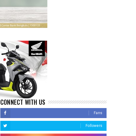
CONNECT WITH US
Fans
Followers