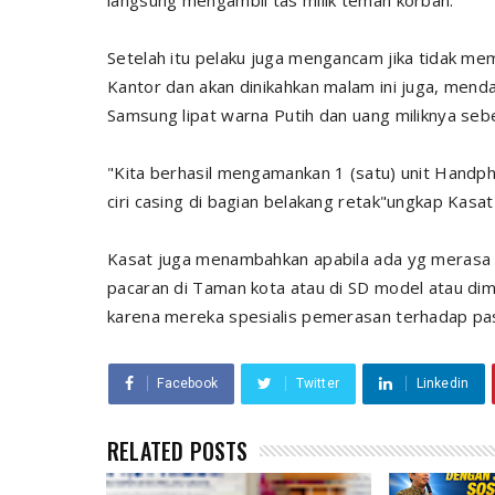
langsung mengambil tas milik teman korban.
Setelah itu pelaku juga mengancam jika tidak m
Kantor dan akan dinikahkan malam ini juga, me
Samsung lipat warna Putih dan uang miliknya seb
"Kita berhasil mengamankan 1 (satu) unit Hand
ciri casing di bagian belakang retak"ungkap Kasat
Kasat juga menambahkan apabila ada yg merasa p
pacaran di Taman kota atau di SD model atau dim
karena mereka spesialis pemerasan terhadap p
Facebook
Twitter
Linkedin
RELATED POSTS