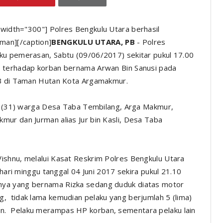
" width="300"]
Polres Bengkulu Utara berhasil
man][/caption]
BENGKULU UTARA, PB
- Polres
ku pemerasan, Sabtu (09/06/2017) sekitar pukul 17.00
n terhadap korban bernama Arwan Bin Sanusi pada
IB di Taman Hutan Kota Argamakmur.
ki (31) warga Desa Taba Tembilang, Arga Makmur,
ur dan Jurman alias Jur bin Kasli, Desa Taba
shnu, melalui Kasat Reskrim Polres Bengkulu Utara
 hari minggu tanggal 04 Juni 2017 sekira pukul 21.10
nya yang bernama Rizka sedang duduk diatas motor
, tidak lama kemudian pelaku yang berjumlah 5 (lima)
n. Pelaku merampas HP korban, sementara pelaku lain