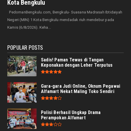
Kota Bengkulu
DAERAH
PedomanBengkulu.com, Bengkulu- Suasana Madrasah Ibtidaiyah
Momen HUT RI dan Maulid Nabi, BMA Kota
Negeri (MIN) 1 Kota Bengkulu mendadak riuh mendebur pada
Bengkulu Sambut Baik ...
Kamis (6/8/2026). Keha...
August 05, 2026
POPULAR POSTS
Sadis! Paman Tewas di Tangan
Keponakan dengan Leher Terputus
Gara-gara Judi Online, Oknum Pegawai
Alfamart Nekat Maling Toko Sendiri
Polisi Berhasil Ungkap Drama
Perampokan Alfamart