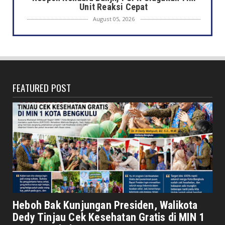
Unit Reaksi Cepat
August 05, 2026
DAERAH
Bunda Literasi Buka Lomba Duta Baca
Pelajar SMP/MTs 2026, 10...
August 05, 2026
FEATURED POST
DAERAH
Gerakan Pembagian 5.000 Bendera Merah
Putih Dimulai Jumat In...
August 05, 2026
DAERAH
Satpol PP Kota Bengkulu Amankan Siswa
SMAN 2 Bolos Sekolah
August 05, 2026
DAERAH
Sambut HUT ke-81 RI, Walikota Ajak Warga
Heboh Bak Kunjungan Presiden, Walikota
Perkuat Gotong Royo...
Dedy Tinjau Cek Kesehatan Gratis di MIN 1
August 05, 2026